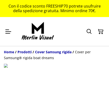
Con il codice sconto FREESHIP70 potrete usufruire
della spedizione gratuita. Minimo ordine 70€.
Home
/
Prodotti
/
Cover Samsung rigida
/
Cover per
Samsung® rigida boat dreams