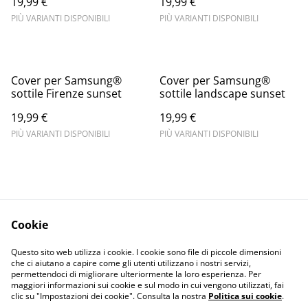
19,99 €
19,99 €
PIÙ VARIANTI DISPONIBILI
PIÙ VARIANTI DISPONIBILI
Cover per Samsung®
Cover per Samsung®
sottile Firenze sunset
sottile landscape sunset
19,99 €
19,99 €
PIÙ VARIANTI DISPONIBILI
PIÙ VARIANTI DISPONIBILI
Cookie
Informativa sulla
Terms and
Questo sito web utilizza i cookie. I cookie sono file di piccole dimensioni
privacy
conditions
che ci aiutano a capire come gli utenti utilizzano i nostri servizi,
permettendoci di migliorare ulteriormente la loro esperienza. Per
maggiori informazioni sui cookie e sul modo in cui vengono utilizzati, fai
clic su "Impostazioni dei cookie". Consulta la nostra
Politica sui cookie
.