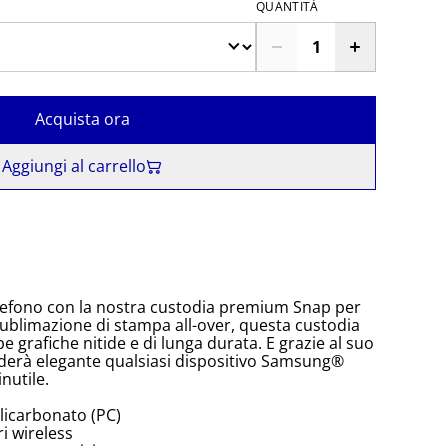
QUANTITÀ
Acquista ora
Aggiungi al carrello
telefono con la nostra custodia premium Snap per
blimazione di stampa all-over, questa custodia
e grafiche nitide e di lunga durata. E grazie al suo
enderà elegante qualsiasi dispositivo Samsung®
nutile.
olicarbonato (PC)
i wireless