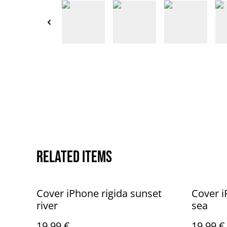
Related items
Cover iPhone rigida sunset
Cover i
river
sea
19,99 €
19,99 €