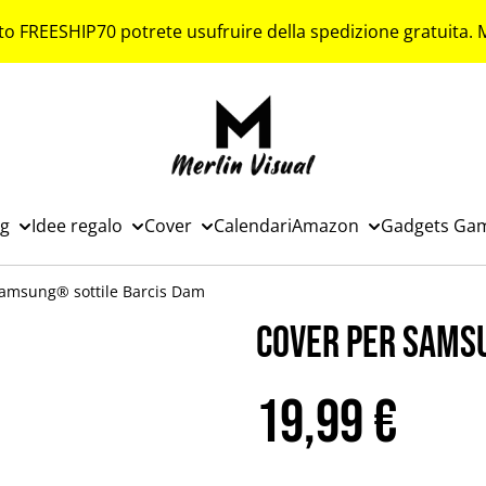
to FREESHIP70 potrete usufruire della spedizione gratuita.
ng
Idee regalo
Cover
Calendari
Amazon
Gadgets Ga
Samsung® sottile Barcis Dam
Cover per Sams
19,99 €