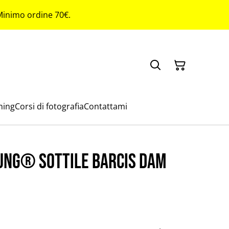
 Minimo ordine 70€.
ming
Corsi di fotografia
Contattami
ung® sottile Barcis Dam