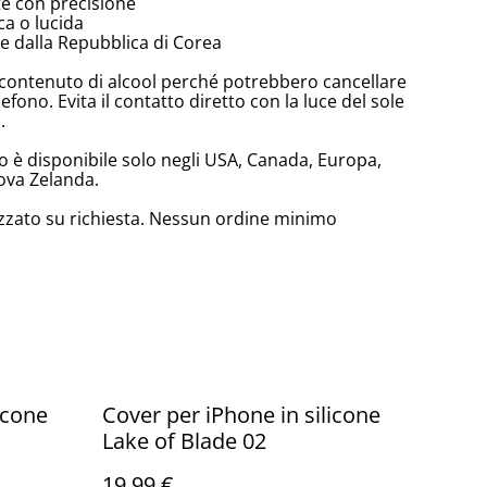
te con precisione
ca o lucida
 dalla Repubblica di Corea
lto contenuto di alcool perché potrebbero cancellare
lefono. Evita il contatto diretto con la luce del sole
.
 è disponibile solo negli USA, Canada, Europa,
ova Zelanda.
zzato su richiesta. Nessun ordine minimo
icone
Cover per iPhone in silicone
Lake of Blade 02
19,99 €