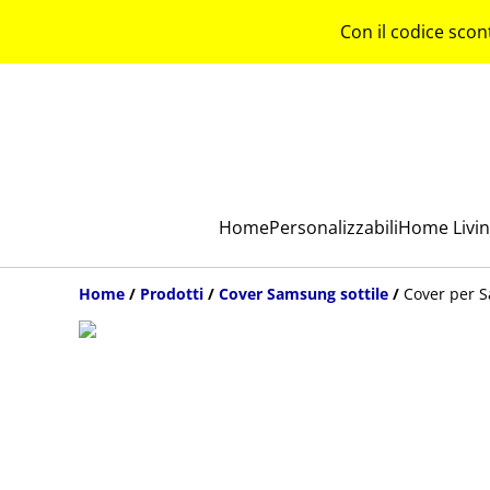
Con il codice scon
Home
Personalizzabili
Home Livi
Home
/
Prodotti
/
Cover Samsung sottile
/
Cover per 