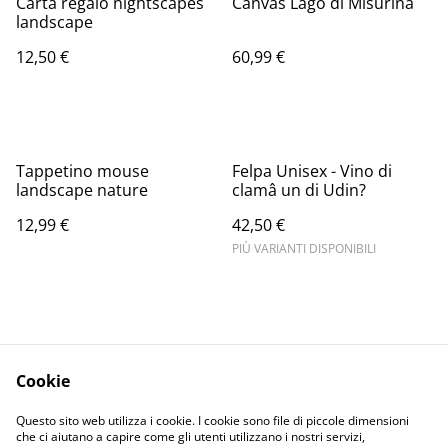
Carta regalo nightscapes
Canvas Lago di Misurina
landscape
12,50 €
60,99 €
Tappetino mouse
Felpa Unisex - Vino di
landscape nature
clamâ un di Udin?
12,99 €
42,50 €
PIÙ VARIANTI DISPONIBILI
Cookie
Informativa sulla
Terms and
Questo sito web utilizza i cookie. I cookie sono file di piccole dimensioni
privacy
conditions
che ci aiutano a capire come gli utenti utilizzano i nostri servizi,