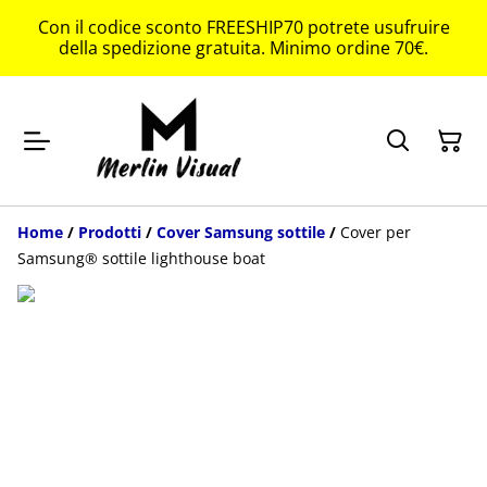
Con il codice sconto FREESHIP70 potrete usufruire
della spedizione gratuita. Minimo ordine 70€.
Home
/
Prodotti
/
Cover Samsung sottile
/
Cover per
Samsung® sottile lighthouse boat