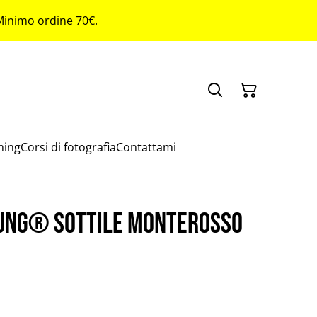
 Minimo ordine 70€.
ming
Corsi di fotografia
Contattami
ung® sottile Monterosso