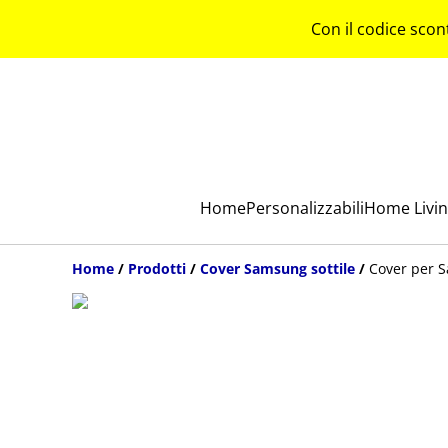
Con il codice scon
Home
Personalizzabili
Home Livi
Home
/
Prodotti
/
Cover Samsung sottile
/
Cover per 