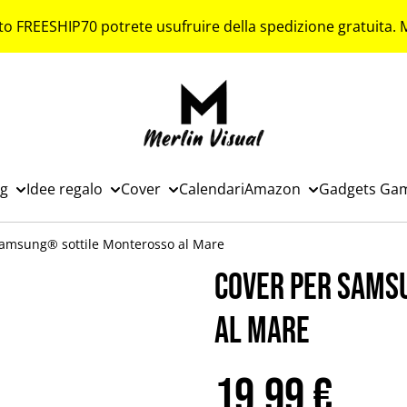
to FREESHIP70 potrete usufruire della spedizione gratuita.
ng
Idee regalo
Cover
Calendari
Amazon
Gadgets Ga
Samsung® sottile Monterosso al Mare
Cover per Sams
al Mare
19,99 €