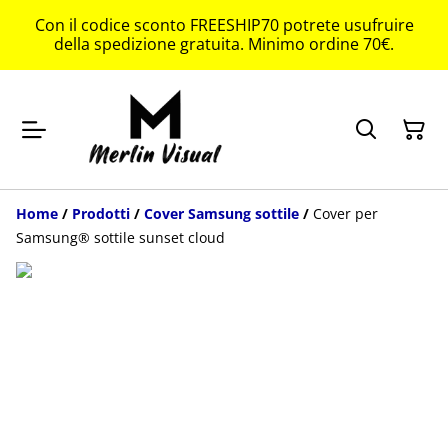
Con il codice sconto FREESHIP70 potrete usufruire
della spedizione gratuita. Minimo ordine 70€.
Home
/
Prodotti
/
Cover Samsung sottile
/
Cover per
Samsung® sottile sunset cloud