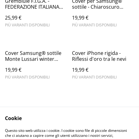
Grembiule F.I.G.A. -
Cover per Samsung®
FEDERAZIONE ITALIANA
sottile - Chiaroscuro
GRIGLIATORI ANONIMI
invernale
25,99 €
19,99 €
PIÙ VARIANTI DISPONIBILI
PIÙ VARIANTI DISPONIBILI
Cover Samsung® sottile
Cover iPhone rigida -
Monte Lussari winter
Riflessi d'oro tra le nevi
snow
19,99 €
19,99 €
PIÙ VARIANTI DISPONIBILI
PIÙ VARIANTI DISPONIBILI
Cookie
Informativa sulla
Terms and
Questo sito web utilizza i cookie. I cookie sono file di piccole dimensioni
privacy
conditions
che ci aiutano a capire come gli utenti utilizzano i nostri servizi,