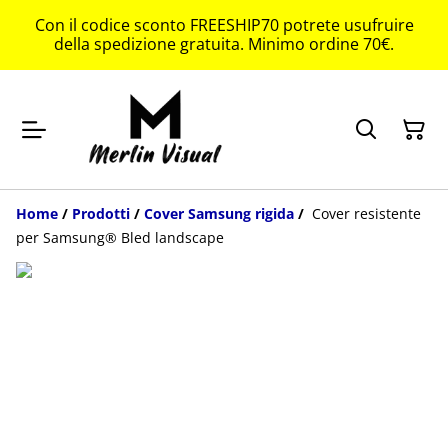
Con il codice sconto FREESHIP70 potrete usufruire
della spedizione gratuita. Minimo ordine 70€.
Home
/
Prodotti
/
Cover Samsung rigida
/
Cover resistente
per Samsung® Bled landscape