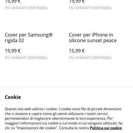
15,99 €
19,99 €
PIÙ VARIANTI DISPONIBILI
PIÙ VARIANTI DISPONIBILI
Cover per Samsung®
Cover per iPhone in
rigida 02
silicone sunset peace
19,99 €
15,99 €
PIÙ VARIANTI DISPONIBILI
PIÙ VARIANTI DISPONIBILI
Cookie
Informativa sulla
Terms and
Questo sito web utilizza i cookie. I cookie sono file di piccole dimensioni
privacy
conditions
che ci aiutano a capire come gli utenti utilizzano i nostri servizi,
permettendoci di migliorare ulteriormente la loro esperienza. Per
maggiori informazioni sui cookie e sul modo in cui vengono utilizzati, fai
clic su "Impostazioni dei cookie". Consulta la nostra
Politica sui cookie
.