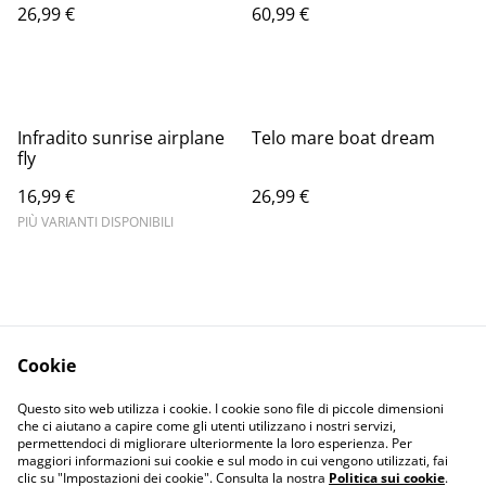
26,99 €
60,99 €
Infradito sunrise airplane
Telo mare boat dream
fly
16,99 €
26,99 €
PIÙ VARIANTI DISPONIBILI
Cookie
Informativa sulla
Terms and
Questo sito web utilizza i cookie. I cookie sono file di piccole dimensioni
privacy
conditions
che ci aiutano a capire come gli utenti utilizzano i nostri servizi,
permettendoci di migliorare ulteriormente la loro esperienza. Per
maggiori informazioni sui cookie e sul modo in cui vengono utilizzati, fai
clic su "Impostazioni dei cookie". Consulta la nostra
Politica sui cookie
.