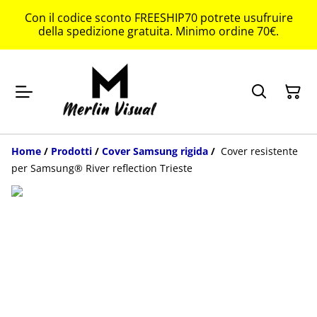
Con il codice sconto FREESHIP70 potrete usufruire
della spedizione gratuita. Minimo ordine 70€.
Home
/
Prodotti
/
Cover Samsung rigida
/
Cover resistente
per Samsung® River reflection Trieste