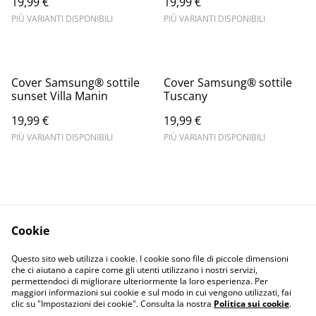
19,99 €
19,99 €
PIÙ VARIANTI DISPONIBILI
PIÙ VARIANTI DISPONIBILI
Cover Samsung® sottile
Cover Samsung® sottile
sunset Villa Manin
Tuscany
19,99 €
19,99 €
PIÙ VARIANTI DISPONIBILI
PIÙ VARIANTI DISPONIBILI
Cookie
Informativa sulla
Terms and
Questo sito web utilizza i cookie. I cookie sono file di piccole dimensioni
privacy
conditions
che ci aiutano a capire come gli utenti utilizzano i nostri servizi,
permettendoci di migliorare ulteriormente la loro esperienza. Per
maggiori informazioni sui cookie e sul modo in cui vengono utilizzati, fai
clic su "Impostazioni dei cookie". Consulta la nostra
Politica sui cookie
.