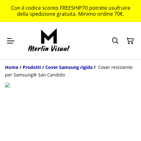
Con il codice sconto FREESHIP70 potrete usufruire
della spedizione gratuita. Minimo ordine 70€.
Home
/
Prodotti
/
Cover Samsung rigida
/
Cover resistente
per Samsung® San Candido