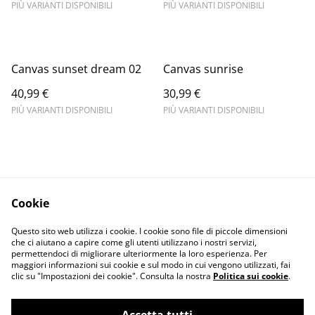
PIÙ VARIANTI DISPONIBILI
PIÙ VARIANTI DISPONIBILI
Canvas sunset dream 02
Canvas sunrise
40,99 €
30,99 €
PIÙ VARIANTI DISPONIBILI
PIÙ VARIANTI DISPONIBILI
Cookie
Informativa sulla
Terms and
Questo sito web utilizza i cookie. I cookie sono file di piccole dimensioni
privacy
conditions
che ci aiutano a capire come gli utenti utilizzano i nostri servizi,
permettendoci di migliorare ulteriormente la loro esperienza. Per
maggiori informazioni sui cookie e sul modo in cui vengono utilizzati, fai
clic su "Impostazioni dei cookie". Consulta la nostra
Politica sui cookie
.