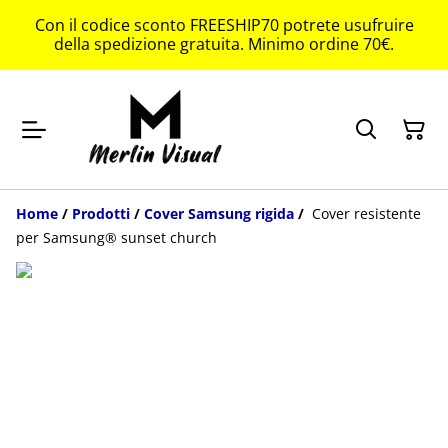
Con il codice sconto FREESHIP70 potrete usufruire
della spedizione gratuita. Minimo ordine 70€.
Home
/
Prodotti
/
Cover Samsung rigida
/
Cover resistente
per Samsung® sunset church