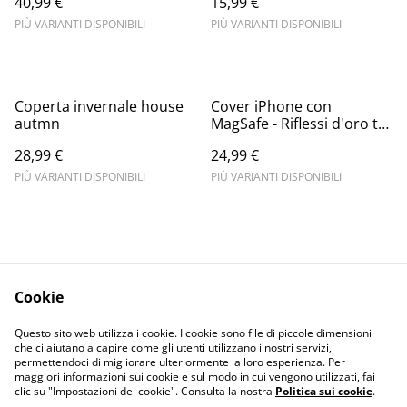
40,99 €
15,99 €
PIÙ VARIANTI DISPONIBILI
PIÙ VARIANTI DISPONIBILI
Coperta invernale house
Cover iPhone con
autmn
MagSafe - Riflessi d'oro tra
le nevi
28,99 €
24,99 €
PIÙ VARIANTI DISPONIBILI
PIÙ VARIANTI DISPONIBILI
Cookie
Informativa sulla
Terms and
Questo sito web utilizza i cookie. I cookie sono file di piccole dimensioni
privacy
conditions
che ci aiutano a capire come gli utenti utilizzano i nostri servizi,
permettendoci di migliorare ulteriormente la loro esperienza. Per
maggiori informazioni sui cookie e sul modo in cui vengono utilizzati, fai
clic su "Impostazioni dei cookie". Consulta la nostra
Politica sui cookie
.