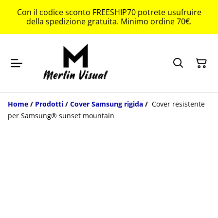
Con il codice sconto FREESHIP70 potrete usufruire
della spedizione gratuita. Minimo ordine 70€.
Home
/
Prodotti
/
Cover Samsung rigida
/
Cover resistente
per Samsung® sunset mountain