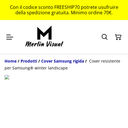
Con il codice sconto FREESHIP70 potrete usufruire
della spedizione gratuita. Minimo ordine 70€.
Home
/
Prodotti
/
Cover Samsung rigida
/
Cover resistente
per Samsung® winter landscape