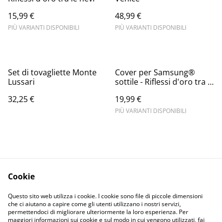
15,99 €
48,99 €
PIÙ VARIANTI DISPONIBILI
PIÙ VARIANTI DISPONIBILI
Set di tovagliette Monte
Cover per Samsung®
Lussari
sottile - Riflessi d'oro tra le
nevi
32,25 €
19,99 €
PIÙ VARIANTI DISPONIBILI
Cookie
Informativa sulla
Terms and
Questo sito web utilizza i cookie. I cookie sono file di piccole dimensioni
privacy
conditions
che ci aiutano a capire come gli utenti utilizzano i nostri servizi,
permettendoci di migliorare ulteriormente la loro esperienza. Per
maggiori informazioni sui cookie e sul modo in cui vengono utilizzati, fai