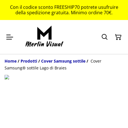
Con il codice sconto FREESHIP70 potrete usufruire
della spedizione gratuita. Minimo ordine 70€.
Home
/
Prodotti
/
Cover Samsung sottile
/
Cover
Samsung® sottile Lago di Braies