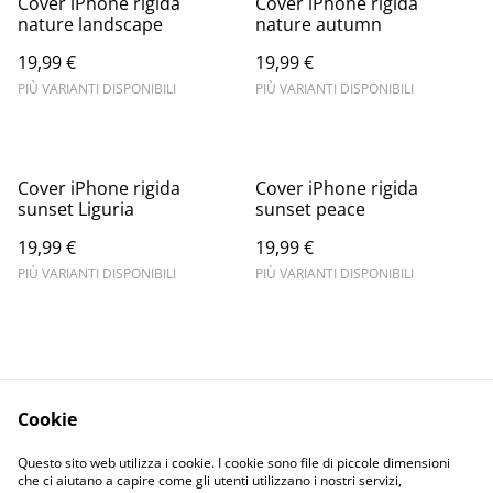
Cover iPhone rigida
Cover iPhone rigida
nature landscape
nature autumn
19,99 €
19,99 €
PIÙ VARIANTI DISPONIBILI
PIÙ VARIANTI DISPONIBILI
Cover iPhone rigida
Cover iPhone rigida
sunset Liguria
sunset peace
19,99 €
19,99 €
PIÙ VARIANTI DISPONIBILI
PIÙ VARIANTI DISPONIBILI
Cookie
Informativa sulla
Terms and
Questo sito web utilizza i cookie. I cookie sono file di piccole dimensioni
privacy
conditions
che ci aiutano a capire come gli utenti utilizzano i nostri servizi,