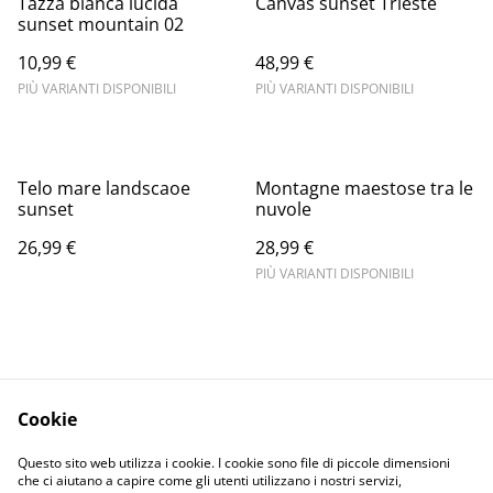
Tazza bianca lucida
Canvas sunset Trieste
sunset mountain 02
10,99 €
48,99 €
PIÙ VARIANTI DISPONIBILI
PIÙ VARIANTI DISPONIBILI
Telo mare landscaoe
Montagne maestose tra le
sunset
nuvole
26,99 €
28,99 €
PIÙ VARIANTI DISPONIBILI
Cookie
Informativa sulla
Terms and
Questo sito web utilizza i cookie. I cookie sono file di piccole dimensioni
privacy
conditions
che ci aiutano a capire come gli utenti utilizzano i nostri servizi,