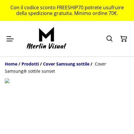
Con il codice sconto FREESHIP70 potrete usufruire
della spedizione gratuita. Minimo ordine 70€.
Home
/
Prodotti
/
Cover Samsung sottile
/
Cover
Samsung® sottile sunset