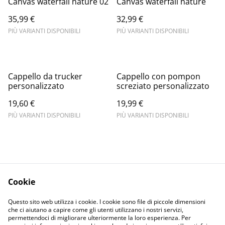
Canvas waterfall nature 02
Canvas waterfall nature
35,99 €
32,99 €
PIÙ VARIANTI DISPONIBILI
PIÙ VARIANTI DISPONIBILI
Cappello da trucker
Cappello con pompon
personalizzato
screziato personalizzato
19,60 €
19,99 €
PIÙ VARIANTI DISPONIBILI
PIÙ VARIANTI DISPONIBILI
Cookie
Informativa sulla
Terms and
Questo sito web utilizza i cookie. I cookie sono file di piccole dimensioni
privacy
conditions
che ci aiutano a capire come gli utenti utilizzano i nostri servizi,
permettendoci di migliorare ulteriormente la loro esperienza. Per