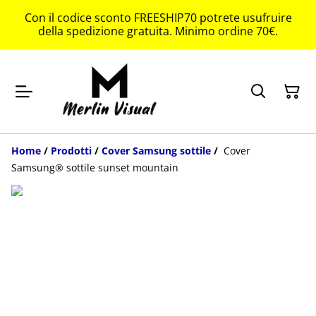
Con il codice sconto FREESHIP70 potrete usufruire
della spedizione gratuita. Minimo ordine 70€.
Home
/
Prodotti
/
Cover Samsung sottile
/
Cover
Samsung® sottile sunset mountain