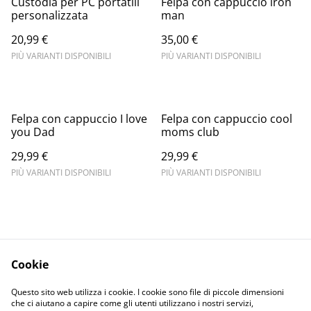
Custodia per PC portatili
Felpa con cappuccio iron
personalizzata
man
20,99 €
35,00 €
PIÙ VARIANTI DISPONIBILI
PIÙ VARIANTI DISPONIBILI
Felpa con cappuccio I love
Felpa con cappuccio cool
you Dad
moms club
29,99 €
29,99 €
PIÙ VARIANTI DISPONIBILI
PIÙ VARIANTI DISPONIBILI
Cookie
Informativa sulla
Terms and
Questo sito web utilizza i cookie. I cookie sono file di piccole dimensioni
privacy
conditions
che ci aiutano a capire come gli utenti utilizzano i nostri servizi,