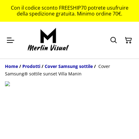
Con il codice sconto FREESHIP70 potrete usufruire
della spedizione gratuita. Minimo ordine 70€.
Home
/
Prodotti
/
Cover Samsung sottile
/
Cover
Samsung® sottile sunset Villa Manin