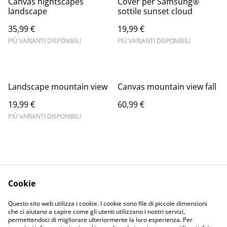
Canvas nightscapes
Cover per Samsung®
landscape
sottile sunset cloud
35,99 €
19,99 €
PIÙ VARIANTI DISPONIBILI
PIÙ VARIANTI DISPONIBILI
Landscape mountain view
Canvas mountain view fall
19,99 €
60,99 €
PIÙ VARIANTI DISPONIBILI
Cookie
Informativa sulla
Terms and
Questo sito web utilizza i cookie. I cookie sono file di piccole dimensioni
privacy
conditions
che ci aiutano a capire come gli utenti utilizzano i nostri servizi,
permettendoci di migliorare ulteriormente la loro esperienza. Per