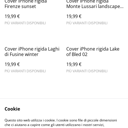
Cover iPhone rigida
Cover iPhone rigida
Firenze sunset
Monte Lussari landscape
winter 02
19,99 €
19,99 €
PIÙ VARIANTI DISPONIBILI
PIÙ VARIANTI DISPONIBILI
Cover iPhone rigida Laghi
Cover iPhone rigida Lake
di Fusine winter
of Bled 02
19,99 €
19,99 €
PIÙ VARIANTI DISPONIBILI
PIÙ VARIANTI DISPONIBILI
Cookie
Informativa sulla
Terms and
Questo sito web utilizza i cookie. I cookie sono file di piccole dimensioni
privacy
conditions
che ci aiutano a capire come gli utenti utilizzano i nostri servizi,