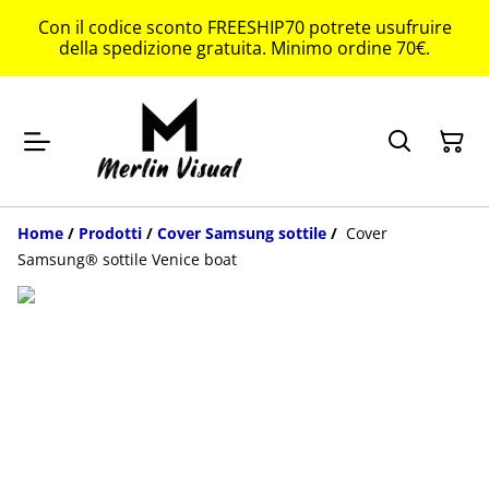
Con il codice sconto FREESHIP70 potrete usufruire
della spedizione gratuita. Minimo ordine 70€.
Home
/
Prodotti
/
Cover Samsung sottile
/
Cover
Samsung® sottile Venice boat