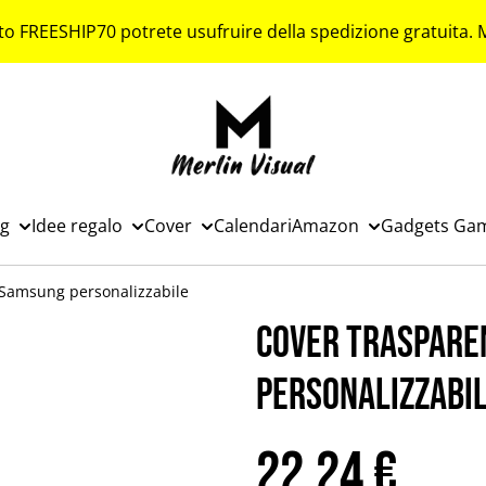
to FREESHIP70 potrete usufruire della spedizione gratuita.
ng
Idee regalo
Cover
Calendari
Amazon
Gadgets Ga
 Samsung personalizzabile
Cover traspare
personalizzabi
22,24 €