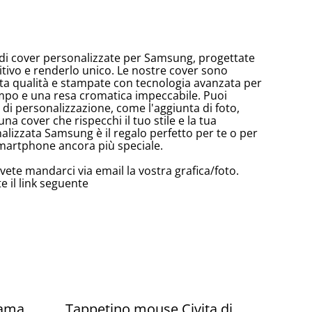
i cover personalizzate per Samsung, progettate
itivo e renderlo unico. Le nostre cover sono
alta qualità e stampate con tecnologia avanzata per
mpo e una resa cromatica impeccabile. Puoi
i di personalizzazione, come l'aggiunta di foto,
una cover che rispecchi il tuo stile e la tua
alizzata Samsung è il regalo perfetto per te o per
o smartphone ancora più speciale.
vete mandarci via email la vostra grafica/foto.
 il link seguente
rama
Tappetino mouse Civita di