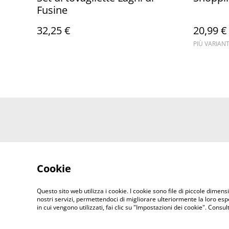
Fusine
32,25 €
20,99 €
PIÙ VARIANT
Cookie
Questo sito web utilizza i cookie. I cookie sono file di piccole dimensi
nostri servizi, permettendoci di migliorare ulteriormente la loro es
in cui vengono utilizzati, fai clic su "Impostazioni dei cookie". Consu
©
2026
Merlin Visual