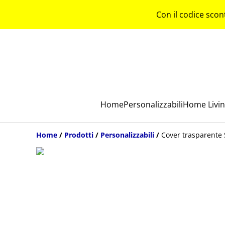
Con il codice scon
Home
Personalizzabili
Home Livi
Home
/
Prodotti
/
Personalizzabili
/
Cover trasparente