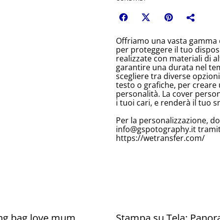
Offriamo una vasta gamma d
per proteggere il tuo dispos
realizzate con materiali di 
garantire una durata nel te
scegliere tra diverse opzion
testo o grafiche, per creare 
personalità. La cover person
i tuoi cari, e renderà il tu
Per la personalizzazione, do
info@gspotography.it tramite
https://wetransfer.com/
ng bag love mum
Stampa su Tela: Pano