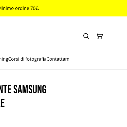
 Minimo ordine 70€.
ming
Corsi di fotografia
Contattami
nte Samsung
le