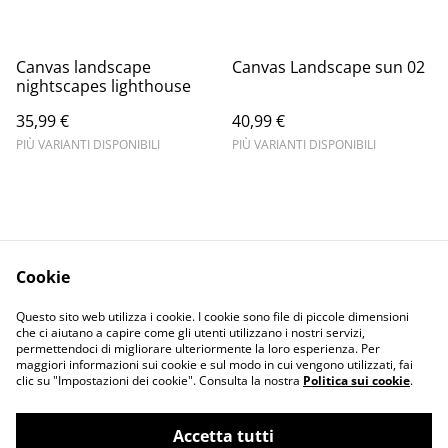
Canvas landscape
Canvas Landscape sun 02
nightscapes lighthouse
35,99 €
40,99 €
PIÙ VARIANTI DISPONIBILI
PIÙ VARIANTI DISPONIBILI
Cookie
Informativa sulla
Terms and
Questo sito web utilizza i cookie. I cookie sono file di piccole dimensioni
privacy
conditions
che ci aiutano a capire come gli utenti utilizzano i nostri servizi,
permettendoci di migliorare ulteriormente la loro esperienza. Per
maggiori informazioni sui cookie e sul modo in cui vengono utilizzati, fai
clic su "Impostazioni dei cookie". Consulta la nostra
Politica sui cookie
.
Accetta tutti