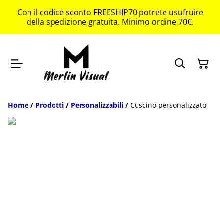
Con il codice sconto FREESHIP70 potrete usufruire
della spedizione gratuita. Minimo ordine 70€.
Home
/
Prodotti
/
Personalizzabili
/
Cuscino personalizzato