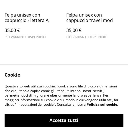
Felpa unisex con
Felpa unisex con
cappuccio - lettera A
cappuccio travel mod
35,00 €
35,00 €
PIÙ VARIANTI DISPONIBILI
PIÙ VARIANTI DISPONIBILI
Cookie
Informativa sulla
Terms and
Questo sito web utilizza i cookie. I cookie sono file di piccole dimensioni
privacy
conditions
che ci aiutano a capire come gli utenti utilizzano i nostri servizi,
permettendoci di migliorare ulteriormente la loro esperienza. Per
maggiori informazioni sui cookie e sul modo in cui vengono utilizzati, fai
clic su "Impostazioni dei cookie". Consulta la nostra
Politica sui cookie
.
Accetta tutti