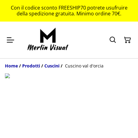
Con il codice sconto FREESHIP70 potrete usufruire
della spedizione gratuita. Minimo ordine 70€.
Home
/
Prodotti
/
Cuscini
/
Cuscino val d'orcia