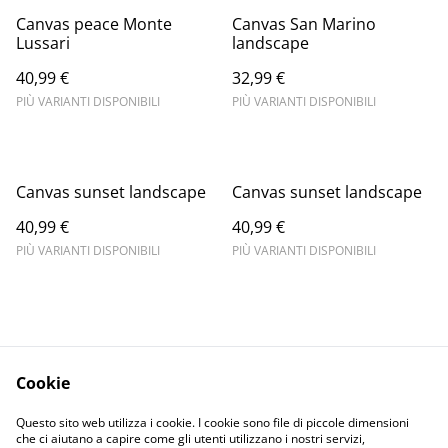
Canvas peace Monte
Canvas San Marino
Lussari
landscape
40,99 €
32,99 €
PIÙ VARIANTI DISPONIBILI
PIÙ VARIANTI DISPONIBILI
Canvas sunset landscape
Canvas sunset landscape
40,99 €
40,99 €
PIÙ VARIANTI DISPONIBILI
PIÙ VARIANTI DISPONIBILI
Cookie
Informativa sulla
Terms and
Questo sito web utilizza i cookie. I cookie sono file di piccole dimensioni
privacy
conditions
che ci aiutano a capire come gli utenti utilizzano i nostri servizi,