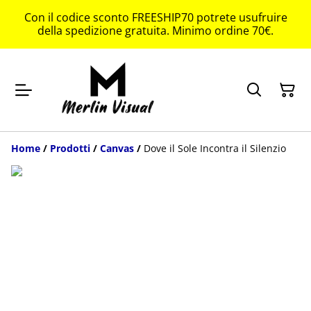
Con il codice sconto FREESHIP70 potrete usufruire
della spedizione gratuita. Minimo ordine 70€.
Home
/
Prodotti
/
Canvas
/
Dove il Sole Incontra il Silenzio