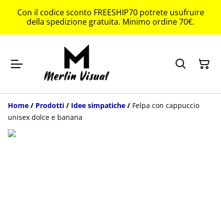
Con il codice sconto FREESHIP70 potrete usufruire
della spedizione gratuita. Minimo ordine 70€.
Home
/
Prodotti
/
Idee simpatiche
/
Felpa con cappuccio
unisex dolce e banana