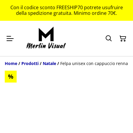
Con il codice sconto FREESHIP70 potrete usufruire
della spedizione gratuita. Minimo ordine 70€.
Home
/
Prodotti
/
Natale
/
Felpa unisex con cappuccio renna
%