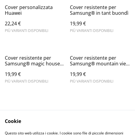
Cover personalizzata
Cover resistente per
Huawei
Samsung® in tant buondì
22,24 €
19,99 €
PIÙ VARIANTI DISPONIBILI
PIÙ VARIANTI DISPONIBILI
Cover resistente per
Cover resistente per
Samsung® magic house
Samsung® mountain view
winter
fall
19,99 €
19,99 €
PIÙ VARIANTI DISPONIBILI
PIÙ VARIANTI DISPONIBILI
Cookie
Informativa sulla
Terms and
Questo sito web utilizza i cookie. I cookie sono file di piccole dimensioni