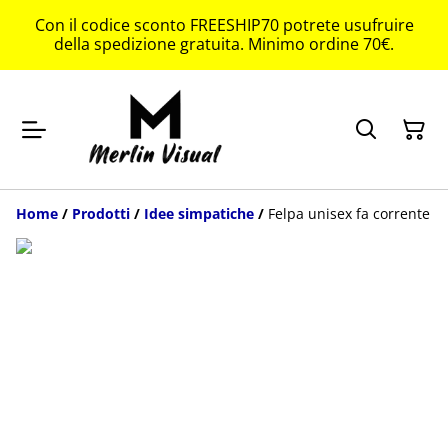
Con il codice sconto FREESHIP70 potrete usufruire
della spedizione gratuita. Minimo ordine 70€.
Home
/
Prodotti
/
Idee simpatiche
/
Felpa unisex fa corrente