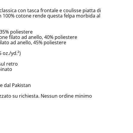
lassica con tasca frontale e coulisse piatta di
in 100% cotone rende questa felpa morbida al
 35% poliestere
ne filato ad anello, 40% poliestere
lato ad anello, 45% poliestere
 oz./yd.²)
ul retro
binato
e dal Pakistan
zzato su richiesta. Nessun ordine minimo