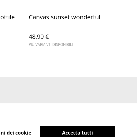
ttile
Canvas sunset wonderful
48,99 €
PIÙ VARIANTI DISPONIBILI
ni dei cookie
Accetta tutti