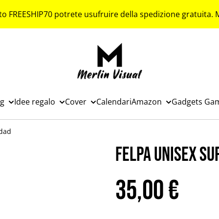
to FREESHIP70 potrete usufruire della spedizione gratuita.
ng
Idee regalo
Cover
Calendari
Amazon
Gadgets Ga
 dad
Felpa unisex su
35,00 €