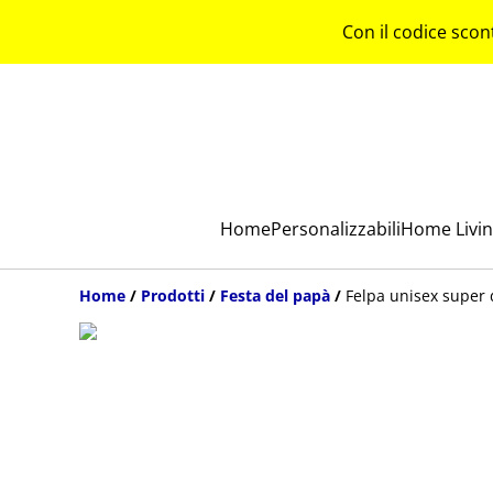
Con il codice scon
Home
Personalizzabili
Home Livi
Home
/
Prodotti
/
Festa del papà
/
Felpa unisex super