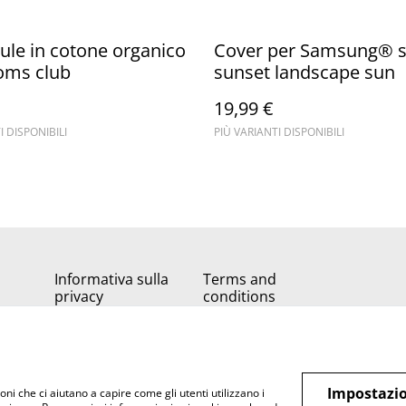
le in cotone organico
Cover per Samsung® so
oms club
sunset landscape sun
19,99 €
I DISPONIBILI
PIÙ VARIANTI DISPONIBILI
Informativa sulla
Terms and
privacy
conditions
Impostazio
oni che ci aiutano a capire come gli utenti utilizzano i