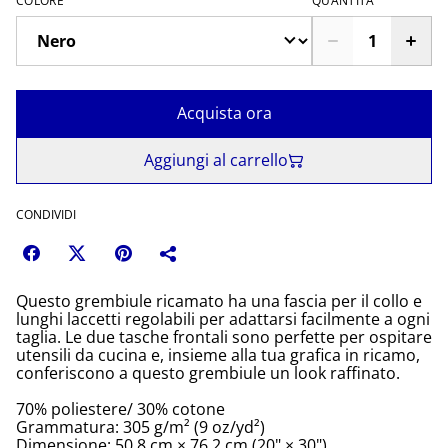
COLORE
QUANTITÀ
Acquista ora
Aggiungi al carrello
CONDIVIDI
Questo grembiule ricamato ha una fascia per il collo e
lunghi laccetti regolabili per adattarsi facilmente a ogni
taglia. Le due tasche frontali sono perfette per ospitare
utensili da cucina e, insieme alla tua grafica in ricamo,
conferiscono a questo grembiule un look raffinato.
70% poliestere/ 30% cotone
Grammatura: 305 g/m² (9 oz/yd²)
Dimensione: 50,8 cm × 76,2 cm (20" × 30")