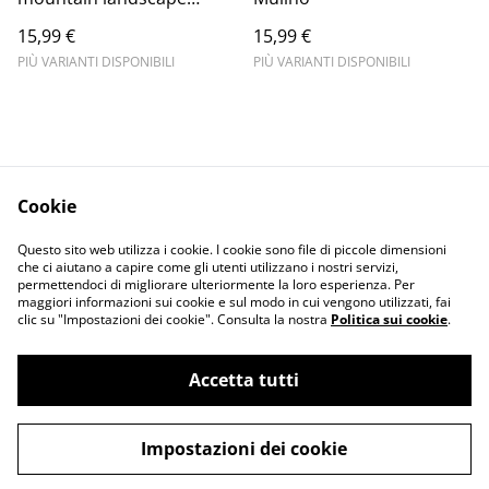
peace
15,99 €
15,99 €
PIÙ VARIANTI DISPONIBILI
PIÙ VARIANTI DISPONIBILI
Cookie
Informativa sulla
Terms and
Questo sito web utilizza i cookie. I cookie sono file di piccole dimensioni
privacy
conditions
che ci aiutano a capire come gli utenti utilizzano i nostri servizi,
permettendoci di migliorare ulteriormente la loro esperienza. Per
maggiori informazioni sui cookie e sul modo in cui vengono utilizzati, fai
clic su "Impostazioni dei cookie". Consulta la nostra
Politica sui cookie
.
Accetta tutti
©
2026
Merlin Visual
Impostazioni dei cookie
powered by