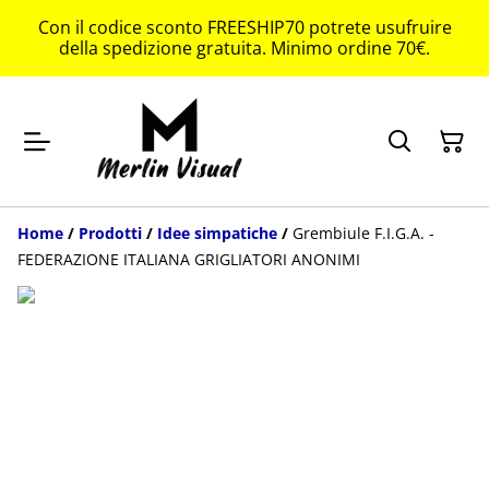
Con il codice sconto FREESHIP70 potrete usufruire
della spedizione gratuita. Minimo ordine 70€.
Home
/
Prodotti
/
Idee simpatiche
/
Grembiule F.I.G.A. -
FEDERAZIONE ITALIANA GRIGLIATORI ANONIMI