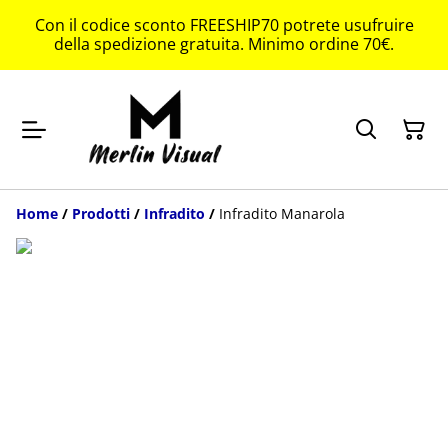
Con il codice sconto FREESHIP70 potrete usufruire
della spedizione gratuita. Minimo ordine 70€.
Home
/
Prodotti
/
Infradito
/
Infradito Manarola