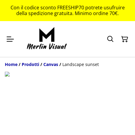
Con il codice sconto FREESHIP70 potrete usufruire
della spedizione gratuita. Minimo ordine 70€.
Home
/
Prodotti
/
Canvas
/
Landscape sunset