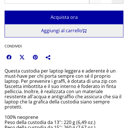
Acquista ora
Aggiungi al carrello
CONDIVIDI
Questa custodia per laptop leggera e aderente è un
must-have per chi porta sempre con sé il proprio
laptop. Per prevenire i graffi, è dotata di una zip con
fascetta imbottita e il suo interno è foderato in finta
pelliccia. Inoltre, è realizzata con un materiale
resistente all'acqua e antigraffio che assicura che sia il
laptop che la grafica della custodia siano sempre
protetti.
100% neoprene
Peso della custodia da 13'': 220 g (6,49 oz.)
Peso della custodia da 15'': 260 g (7,67 oz.)