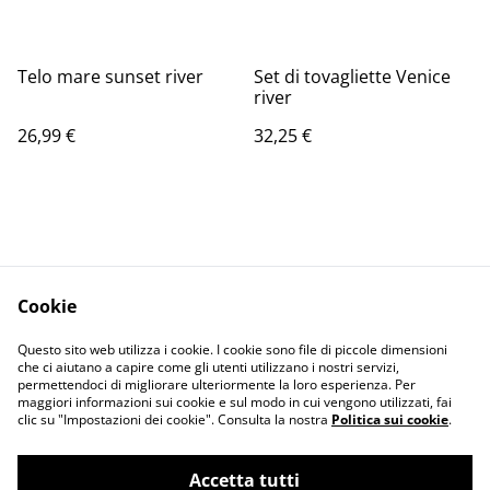
Telo mare sunset river
Set di tovagliette Venice
river
26,99 €
32,25 €
Cookie
Informativa sulla
Terms and
Questo sito web utilizza i cookie. I cookie sono file di piccole dimensioni
privacy
conditions
che ci aiutano a capire come gli utenti utilizzano i nostri servizi,
permettendoci di migliorare ulteriormente la loro esperienza. Per
maggiori informazioni sui cookie e sul modo in cui vengono utilizzati, fai
clic su "Impostazioni dei cookie". Consulta la nostra
Politica sui cookie
.
Accetta tutti