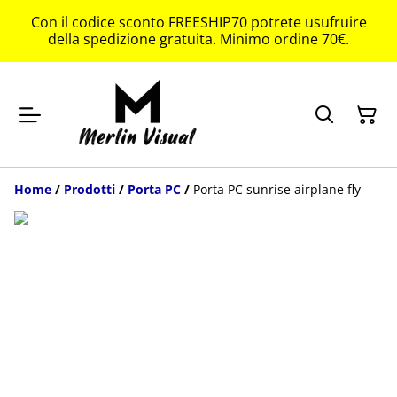
Con il codice sconto FREESHIP70 potrete usufruire
della spedizione gratuita. Minimo ordine 70€.
Home
/
Prodotti
/
Porta PC
/
Porta PC sunrise airplane fly