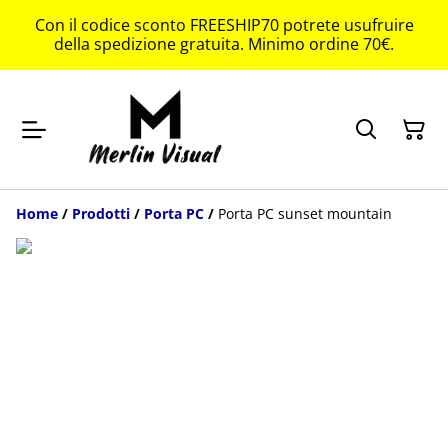
Con il codice sconto FREESHIP70 potrete usufruire
della spedizione gratuita. Minimo ordine 70€.
Home
/
Prodotti
/
Porta PC
/
Porta PC sunset mountain