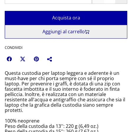
Acquista ora
Aggiungi al carrello
CONDIVIDI
Questa custodia per laptop leggera e aderente è un
must-have per chi porta sempre con sé il proprio
laptop. Per prevenire i graffi, è dotata di una zip con
fascetta imbottita e il suo interno è foderato in finta
pelliccia. Inoltre, è realizzata con un materiale
resistente all'acqua e antigraffio che assicura che sia il
laptop che la grafica della custodia siano sempre
protetti.
100% neoprene
Peso della custodia da 13'': 220 g (6,49 oz.)
Peso della custodia da 15'': 260 g (7,67 oz.)