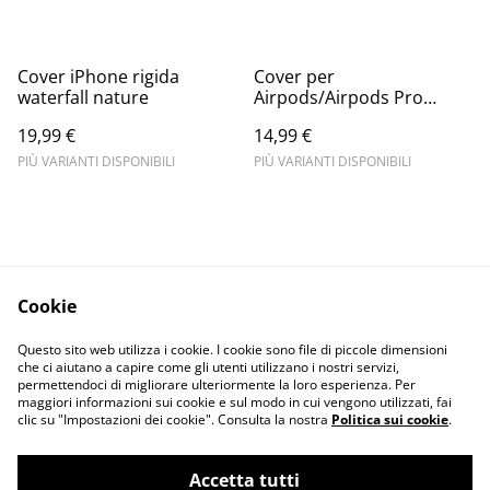
Cover iPhone rigida
Cover per
waterfall nature
Airpods/Airpods Pro
personalizzata
19,99 €
14,99 €
PIÙ VARIANTI DISPONIBILI
PIÙ VARIANTI DISPONIBILI
Cookie
Informativa sulla
Terms and
Questo sito web utilizza i cookie. I cookie sono file di piccole dimensioni
privacy
conditions
che ci aiutano a capire come gli utenti utilizzano i nostri servizi,
permettendoci di migliorare ulteriormente la loro esperienza. Per
maggiori informazioni sui cookie e sul modo in cui vengono utilizzati, fai
clic su "Impostazioni dei cookie". Consulta la nostra
Politica sui cookie
.
Accetta tutti