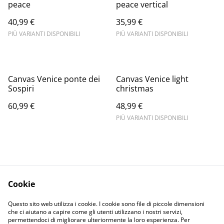
peace
peace vertical
40,99 €
35,99 €
PIÙ VARIANTI DISPONIBILI
PIÙ VARIANTI DISPONIBILI
Canvas Venice ponte dei
Canvas Venice light
Sospiri
christmas
60,99 €
48,99 €
PIÙ VARIANTI DISPONIBILI
Cookie
Informativa sulla
Terms and
Questo sito web utilizza i cookie. I cookie sono file di piccole dimensioni
privacy
conditions
che ci aiutano a capire come gli utenti utilizzano i nostri servizi,
permettendoci di migliorare ulteriormente la loro esperienza. Per