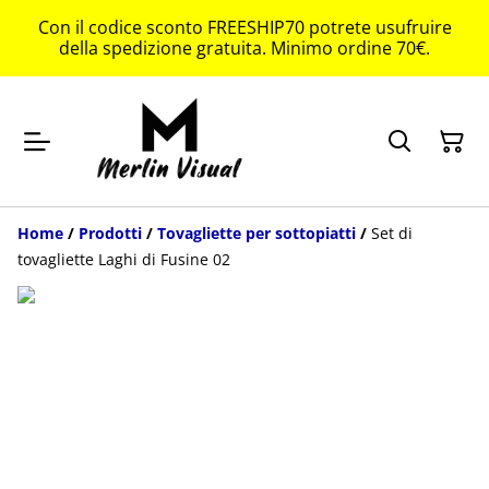
Con il codice sconto FREESHIP70 potrete usufruire
della spedizione gratuita. Minimo ordine 70€.
Home
/
Prodotti
/
Tovagliette per sottopiatti
/
Set di
tovagliette Laghi di Fusine 02