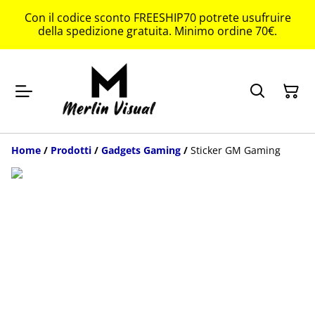
Con il codice sconto FREESHIP70 potrete usufruire
della spedizione gratuita. Minimo ordine 70€.
Home
/
Prodotti
/
Gadgets Gaming
/
Sticker GM Gaming