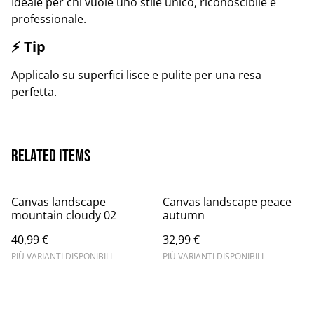
Ideale per chi vuole uno stile unico, riconoscibile e
professionale.
⚡ Tip
Applicalo su superfici lisce e pulite per una resa
perfetta.
Related items
Canvas landscape
Canvas landscape peace
mountain cloudy 02
autumn
40,99 €
32,99 €
PIÙ VARIANTI DISPONIBILI
PIÙ VARIANTI DISPONIBILI