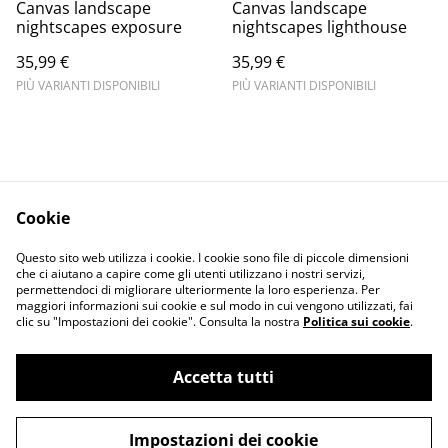
Canvas landscape
Canvas landscape
nightscapes exposure
nightscapes lighthouse
35,99 €
35,99 €
PIÙ VARIANTI DISPONIBILI
PIÙ VARIANTI DISPONIBILI
Cookie
Informativa sulla
Terms and
Questo sito web utilizza i cookie. I cookie sono file di piccole dimensioni
privacy
conditions
che ci aiutano a capire come gli utenti utilizzano i nostri servizi,
permettendoci di migliorare ulteriormente la loro esperienza. Per
maggiori informazioni sui cookie e sul modo in cui vengono utilizzati, fai
clic su "Impostazioni dei cookie". Consulta la nostra
Politica sui cookie
.
Accetta tutti
©
2026
Merlin Visual
Impostazioni dei cookie