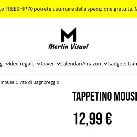
to FREESHIP70 potrete usufruire della spedizione gratuita.
ng
Idee regalo
Cover
Calendari
Amazon
Gadgets Ga
mouse Civita di Bagnoreggio
Tappetino mouse
12,99 €