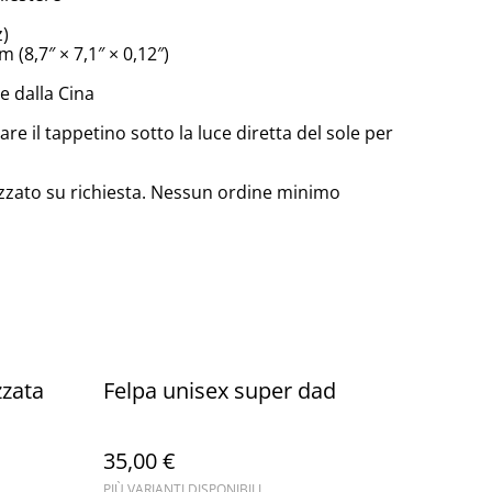
z)
 (8,7″ × 7,1″ × 0,12″)
 dalla Cina
are il tappetino sotto la luce diretta del sole per
zzato su richiesta. Nessun ordine minimo
zzata
Felpa unisex super dad
35,00 €
PIÙ VARIANTI DISPONIBILI