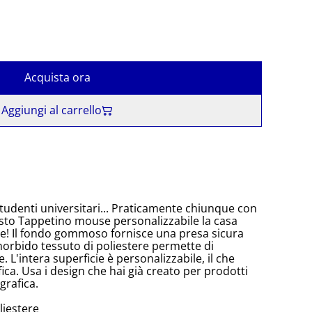
Acquista ora
Aggiungi al carrello
studenti universitari... Praticamente chiunque con
sto Tappetino mouse personalizzabile la casa
se! Il fondo gommoso fornisce una presa sicura
morbido tessuto di poliestere permette di
 L'intera superficie è personalizzabile, il che
fica. Usa i design che hai già creato per prodotti
grafica.
liestere