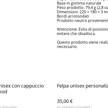
Base in gomma naturale
Peso prodotto: 79,4 g (2,8 o
Dimensioni: 220 × 180 × 3 mm
Bordi arrotondati
Prodotto neutro proveniente
Attenzione: Evita di posizion
evitare che sbiadisca.
Questo prodotto viene reali
necessario.
nisex con cappuccio
Felpa unisex personali
mod
35,00 €
I DISPONIBILI
PIÙ VARIANTI DISPONIBILI