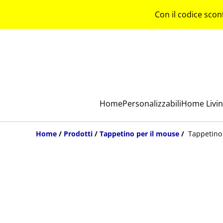
Con il codice scon
Home
Personalizzabili
Home Livi
Home
/
Prodotti
/
Tappetino per il mouse
/
Tappetino 