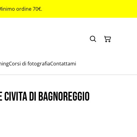
 Minimo ordine 70€.
ming
Corsi di fotografia
Contattami
 Civita di Bagnoreggio