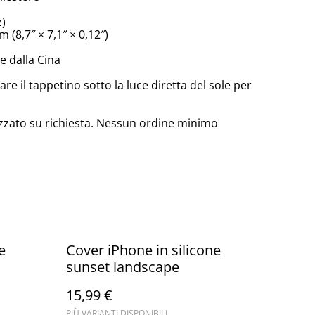
z)
 (8,7″ × 7,1″ × 0,12″)
 dalla Cina
are il tappetino sotto la luce diretta del sole per
zzato su richiesta. Nessun ordine minimo
e
Cover iPhone in silicone
sunset landscape
15,99 €
PIÙ VARIANTI DISPONIBILI