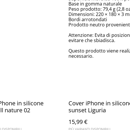
Base in gomma naturale
Peso prodotto: 79,4 g (2,8 o
Dimensioni: 220 × 180 × 3 mm
Bordi arrotondati
Prodotto neutro proveniente
Attenzione: Evita di posizion
evitare che sbiadisca.
Questo prodotto viene reali
necessario.
Phone in silicone
Cover iPhone in silicon
ll nature 02
sunset Liguria
15,99 €
I DISPONIBILI
PIÙ VARIANTI DISPONIBILI