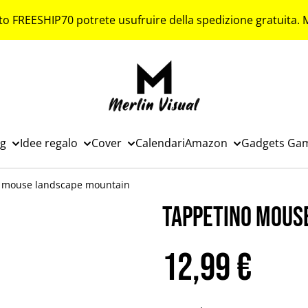
to FREESHIP70 potrete usufruire della spedizione gratuita.
ng
Idee regalo
Cover
Calendari
Amazon
Gadgets Ga
 mouse landscape mountain
Tappetino mous
12,99 €