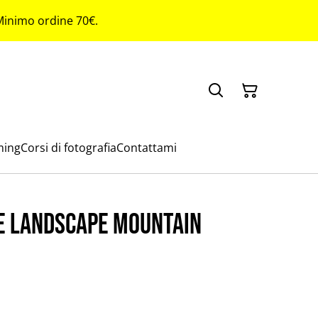
 Minimo ordine 70€.
ming
Corsi di fotografia
Contattami
e landscape mountain