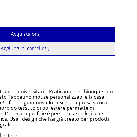
Acquista ora
Aggiungi al carrello
studenti universitari... Praticamente chiunque con
sto Tappetino mouse personalizzabile la casa
se! Il fondo gommoso fornisce una presa sicura
morbido tessuto di poliestere permette di
 L'intera superficie è personalizzabile, il che
fica. Usa i design che hai già creato per prodotti
grafica.
liestere