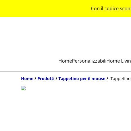
Con il codice scon
Home
Personalizzabili
Home Livi
Home
/
Prodotti
/
Tappetino per il mouse
/
Tappetino