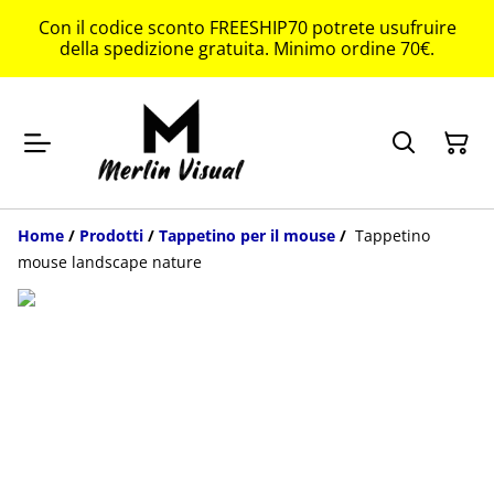
Con il codice sconto FREESHIP70 potrete usufruire
della spedizione gratuita. Minimo ordine 70€.
Home
/
Prodotti
/
Tappetino per il mouse
/
Tappetino
mouse landscape nature