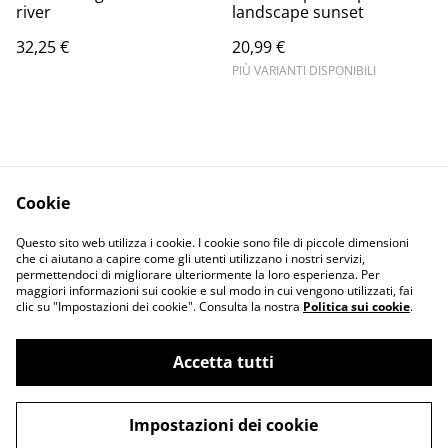
river
landscape sunset
32,25 €
20,99 €
PIÙ VARIANTI DISPONIBILI
Cookie
Informativa sulla
Terms and
Questo sito web utilizza i cookie. I cookie sono file di piccole dimensioni
privacy
conditions
che ci aiutano a capire come gli utenti utilizzano i nostri servizi,
permettendoci di migliorare ulteriormente la loro esperienza. Per
maggiori informazioni sui cookie e sul modo in cui vengono utilizzati, fai
clic su "Impostazioni dei cookie". Consulta la nostra
Politica sui cookie
.
Accetta tutti
©
2026
Merlin Visual
Impostazioni dei cookie
powered by