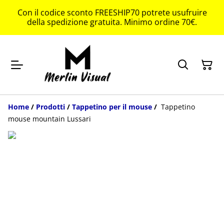
Con il codice sconto FREESHIP70 potrete usufruire
della spedizione gratuita. Minimo ordine 70€.
Home
/
Prodotti
/
Tappetino per il mouse
/
Tappetino
mouse mountain Lussari