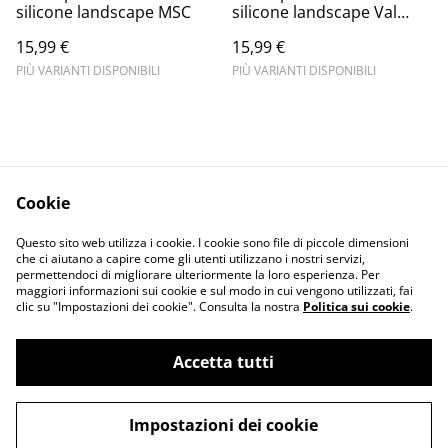
silicone landscape MSC
silicone landscape Val
D'Orcia
15,99 €
15,99 €
PIÙ VARIANTI DISPONIBILI
PIÙ VARIANTI DISPONIBILI
Cookie
Informativa sulla
Terms and
Questo sito web utilizza i cookie. I cookie sono file di piccole dimensioni
privacy
conditions
che ci aiutano a capire come gli utenti utilizzano i nostri servizi,
permettendoci di migliorare ulteriormente la loro esperienza. Per
maggiori informazioni sui cookie e sul modo in cui vengono utilizzati, fai
clic su "Impostazioni dei cookie". Consulta la nostra
Politica sui cookie
.
Accetta tutti
©
2026
Merlin Visual
Impostazioni dei cookie
powered by