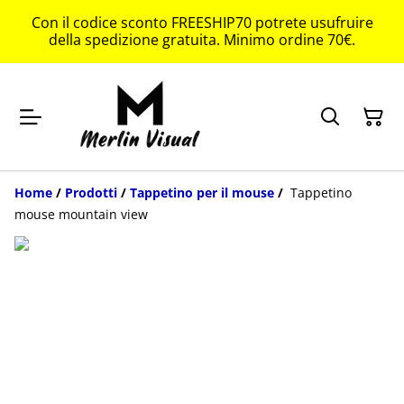
Con il codice sconto FREESHIP70 potrete usufruire
della spedizione gratuita. Minimo ordine 70€.
Home
/
Prodotti
/
Tappetino per il mouse
/
Tappetino
mouse mountain view