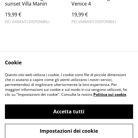
sunset Villa Manin
Venice 4
19,99 €
19,99 €
PIÙ VARIANTI DISPONIBILI
PIÙ VARIANTI DISPONIBILI
Cookie
Informativa sulla
Terms and
Questo sito web utilizza i cookie. I cookie sono file di piccole dimensioni
privacy
conditions
che ci aiutano a capire come gli utenti utilizzano i nostri servizi,
permettendoci di migliorare ulteriormente la loro esperienza. Per
maggiori informazioni sui cookie e sul modo in cui vengono utilizzati, fai
clic su "Impostazioni dei cookie". Consulta la nostra
Politica sui cookie
.
Accetta tutti
©
2026
Merlin Visual
Impostazioni dei cookie
powered by