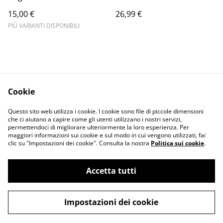
15,00 €
26,99 €
PIÙ VARIANTI DISPONIBILI
Cookie
Informativa sulla
Terms and
Questo sito web utilizza i cookie. I cookie sono file di piccole dimensioni
privacy
conditions
che ci aiutano a capire come gli utenti utilizzano i nostri servizi,
permettendoci di migliorare ulteriormente la loro esperienza. Per
maggiori informazioni sui cookie e sul modo in cui vengono utilizzati, fai
clic su "Impostazioni dei cookie". Consulta la nostra
Politica sui cookie
.
Accetta tutti
©
2026
Merlin Visual
Impostazioni dei cookie
powered by