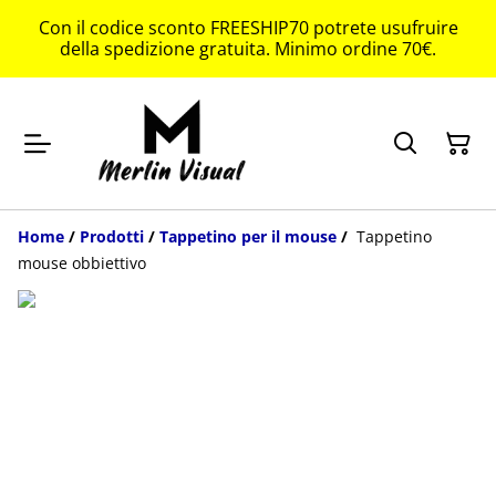
Con il codice sconto FREESHIP70 potrete usufruire
della spedizione gratuita. Minimo ordine 70€.
Home
/
Prodotti
/
Tappetino per il mouse
/
Tappetino
mouse obbiettivo