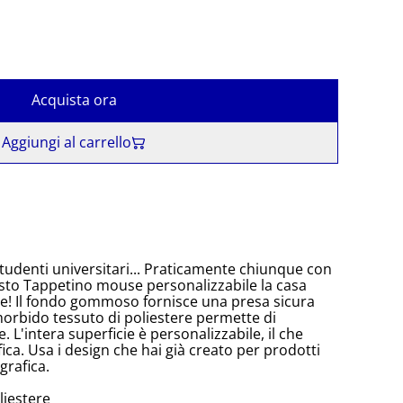
Acquista ora
Aggiungi al carrello
studenti universitari... Praticamente chiunque con
sto Tappetino mouse personalizzabile la casa
se! Il fondo gommoso fornisce una presa sicura
morbido tessuto di poliestere permette di
 L'intera superficie è personalizzabile, il che
fica. Usa i design che hai già creato per prodotti
grafica.
liestere