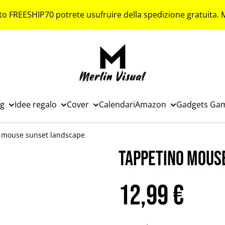
to FREESHIP70 potrete usufruire della spedizione gratuita.
ng
Idee regalo
Cover
Calendari
Amazon
Gadgets Ga
 mouse sunset landscape
Tappetino mous
12,99 €