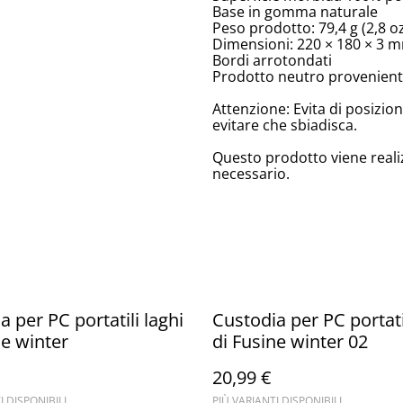
Base in gomma naturale
Peso prodotto: 79,4 g (2,8 o
Dimensioni: 220 × 180 × 3 mm
Bordi arrotondati
Prodotto neutro proveniente
Attenzione: Evita di posizion
evitare che sbiadisca.
Questo prodotto viene reali
necessario.
a per PC portatili laghi
Custodia per PC portati
ne winter
di Fusine winter 02
20,99 €
I DISPONIBILI
PIÙ VARIANTI DISPONIBILI