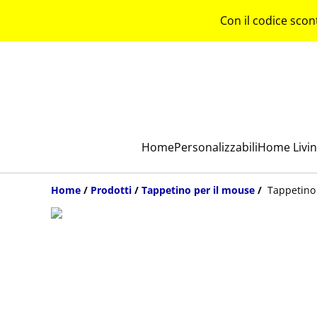
Con il codice scon
Home
Personalizzabili
Home Livi
Home
/
Prodotti
/
Tappetino per il mouse
/
Tappetino