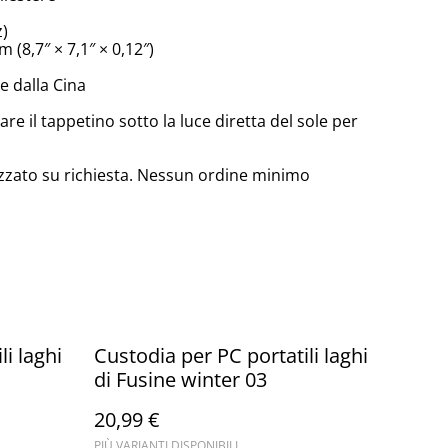
z)
 (8,7″ × 7,1″ × 0,12″)
 dalla Cina
are il tappetino sotto la luce diretta del sole per
zzato su richiesta. Nessun ordine minimo
li laghi
Custodia per PC portatili laghi
di Fusine winter 03
20,99 €
PIÙ VARIANTI DISPONIBILI