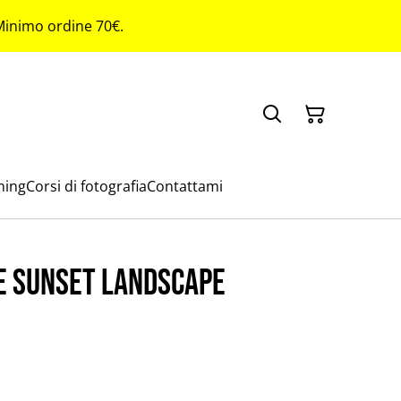
 Minimo ordine 70€.
ming
Corsi di fotografia
Contattami
e sunset landscape