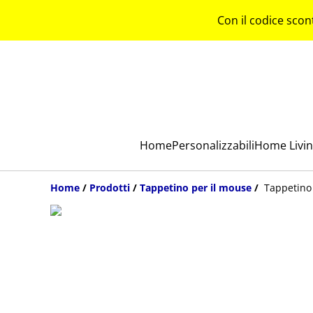
Con il codice scon
Home
Personalizzabili
Home Livi
Home
/
Prodotti
/
Tappetino per il mouse
/
Tappetino