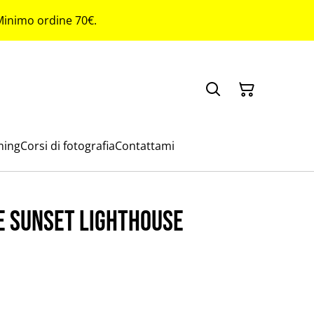
 Minimo ordine 70€.
ming
Corsi di fotografia
Contattami
e sunset lighthouse