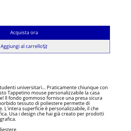
Acquista ora
Aggiungi al carrello
studenti universitari... Praticamente chiunque con
sto Tappetino mouse personalizzabile la casa
se! Il fondo gommoso fornisce una presa sicura
morbido tessuto di poliestere permette di
 L'intera superficie è personalizzabile, il che
fica. Usa i design che hai già creato per prodotti
grafica.
liestere