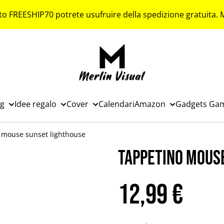
to FREESHIP70 potrete usufruire della spedizione gratuita.
ng
Idee regalo
Cover
Calendari
Amazon
Gadgets Ga
 mouse sunset lighthouse
Tappetino mous
12,99 €