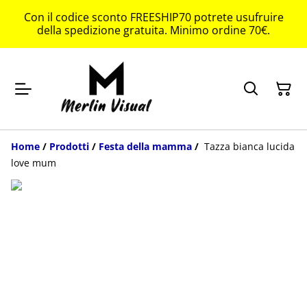
Con il codice sconto FREESHIP70 potrete usufruire
della spedizione gratuita. Minimo ordine 70€.
Home
/
Prodotti
/
Festa della mamma
/
Tazza bianca lucida
love mum