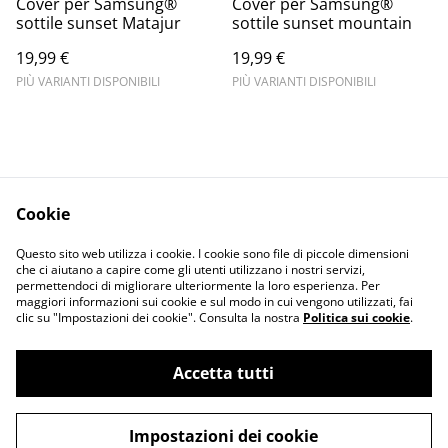
Cover per Samsung®
Cover per Samsung®
sottile sunset Matajur
sottile sunset mountain
19,99 €
19,99 €
PIÙ VARIANTI DISPONIBILI
PIÙ VARIANTI DISPONIBILI
Cookie
Informativa sulla
Terms and
Questo sito web utilizza i cookie. I cookie sono file di piccole dimensioni
privacy
conditions
che ci aiutano a capire come gli utenti utilizzano i nostri servizi,
permettendoci di migliorare ulteriormente la loro esperienza. Per
maggiori informazioni sui cookie e sul modo in cui vengono utilizzati, fai
clic su "Impostazioni dei cookie". Consulta la nostra
Politica sui cookie
.
Accetta tutti
©
2026
Merlin Visual
Impostazioni dei cookie