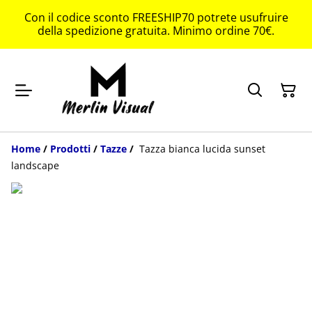
Con il codice sconto FREESHIP70 potrete usufruire
della spedizione gratuita. Minimo ordine 70€.
Home
/
Prodotti
/
Tazze
/
Tazza bianca lucida sunset
landscape