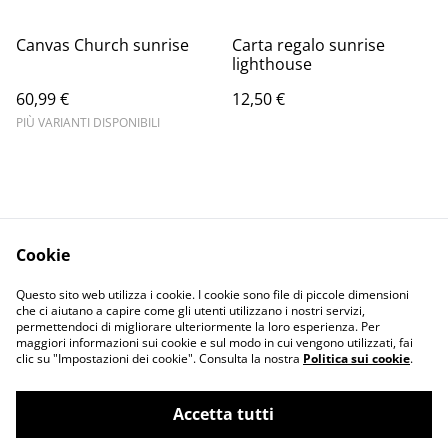
Canvas Church sunrise
Carta regalo sunrise
lighthouse
60,99 €
12,50 €
PIÙ VARIANTI DISPONIBILI
Cookie
Informativa sulla
Terms and
Questo sito web utilizza i cookie. I cookie sono file di piccole dimensioni
privacy
conditions
che ci aiutano a capire come gli utenti utilizzano i nostri servizi,
permettendoci di migliorare ulteriormente la loro esperienza. Per
maggiori informazioni sui cookie e sul modo in cui vengono utilizzati, fai
clic su "Impostazioni dei cookie". Consulta la nostra
Politica sui cookie
.
Accetta tutti
©
2026
Merlin Visual