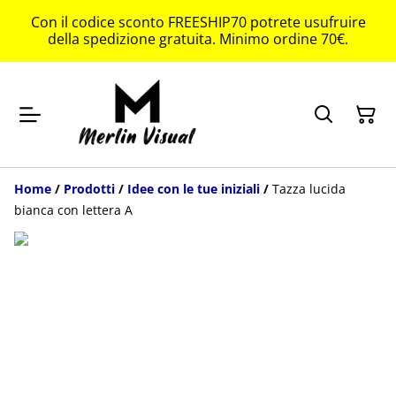
Con il codice sconto FREESHIP70 potrete usufruire
della spedizione gratuita. Minimo ordine 70€.
Home
/
Prodotti
/
Idee con le tue iniziali
/
Tazza lucida
bianca con lettera A