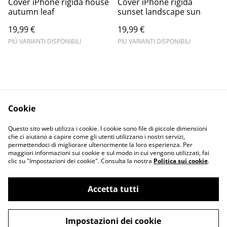
Cover iPhone rigida house
Cover iPhone rigida
autumn leaf
sunset landscape sun
19,99 €
19,99 €
PIÙ VARIANTI DISPONIBILI
PIÙ VARIANTI DISPONIBILI
Cookie
Informativa sulla
Terms and
Questo sito web utilizza i cookie. I cookie sono file di piccole dimensioni
privacy
conditions
che ci aiutano a capire come gli utenti utilizzano i nostri servizi,
permettendoci di migliorare ulteriormente la loro esperienza. Per
maggiori informazioni sui cookie e sul modo in cui vengono utilizzati, fai
clic su "Impostazioni dei cookie". Consulta la nostra
Politica sui cookie
.
Accetta tutti
©
2026
Merlin Visual
Impostazioni dei cookie