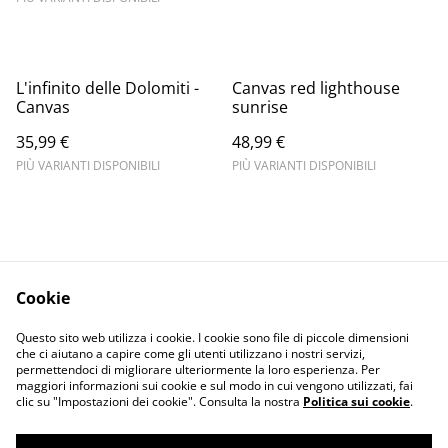
L'infinito delle Dolomiti -
Canvas red lighthouse
Canvas
sunrise
35,99 €
48,99 €
PIÙ VARIANTI DISPONIBILI
PIÙ VARIANTI DISPONIBILI
Cookie
Informativa sulla
Terms and
Questo sito web utilizza i cookie. I cookie sono file di piccole dimensioni
privacy
conditions
che ci aiutano a capire come gli utenti utilizzano i nostri servizi,
permettendoci di migliorare ulteriormente la loro esperienza. Per
maggiori informazioni sui cookie e sul modo in cui vengono utilizzati, fai
clic su "Impostazioni dei cookie". Consulta la nostra
Politica sui cookie
.