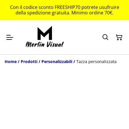
Con il codice sconto FREESHIP70 potrete usufruire
della spedizione gratuita. Minimo ordine 70€.
Home
/
Prodotti
/
Personalizzabili
/
Tazza personalizzata