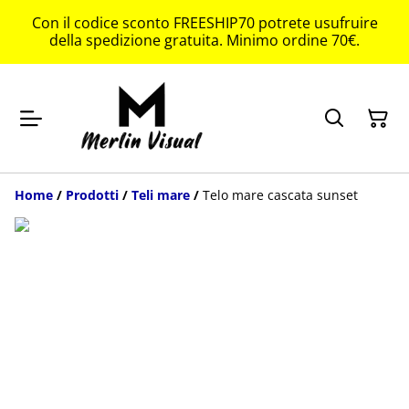
Con il codice sconto FREESHIP70 potrete usufruire
della spedizione gratuita. Minimo ordine 70€.
Home
/
Prodotti
/
Teli mare
/
Telo mare cascata sunset