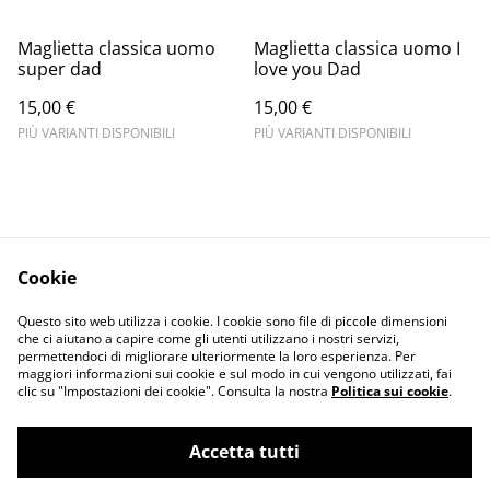
Maglietta classica uomo
Maglietta classica uomo I
super dad
love you Dad
15,00 €
15,00 €
PIÙ VARIANTI DISPONIBILI
PIÙ VARIANTI DISPONIBILI
Cookie
Informativa sulla
Terms and
Questo sito web utilizza i cookie. I cookie sono file di piccole dimensioni
privacy
conditions
che ci aiutano a capire come gli utenti utilizzano i nostri servizi,
permettendoci di migliorare ulteriormente la loro esperienza. Per
maggiori informazioni sui cookie e sul modo in cui vengono utilizzati, fai
clic su "Impostazioni dei cookie". Consulta la nostra
Politica sui cookie
.
Accetta tutti
©
2026
Merlin Visual