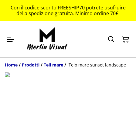
Con il codice sconto FREESHIP70 potrete usufruire
della spedizione gratuita. Minimo ordine 70€.
Home
/
Prodotti
/
Teli mare
/
Telo mare sunset landscape