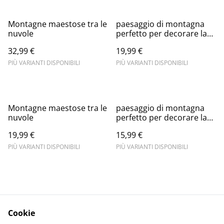
Montagne maestose tra le
paesaggio di montagna
nuvole
perfetto per decorare la
tua cucina con uno stile
32,99 €
19,99 €
rustico e rilassante
PIÙ VARIANTI DISPONIBILI
PIÙ VARIANTI DISPONIBILI
Montagne maestose tra le
paesaggio di montagna
nuvole
perfetto per decorare la
tua cucina con uno stile
19,99 €
15,99 €
rustico e rilassante
PIÙ VARIANTI DISPONIBILI
PIÙ VARIANTI DISPONIBILI
Cookie