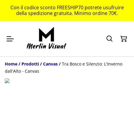
Con il codice sconto FREESHIP70 potrete usufruire
della spedizione gratuita. Minimo ordine 70€.
Home
/
Prodotti
/
Canvas
/
Tra Bosco e Silenzio: L'Inverno
dall'Alto - Canvas