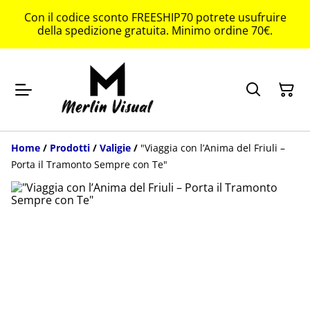
Con il codice sconto FREESHIP70 potrete usufruire
della spedizione gratuita. Minimo ordine 70€.
Home
/
Prodotti
/
Valigie
/
"Viaggia con l’Anima del Friuli –
Porta il Tramonto Sempre con Te"