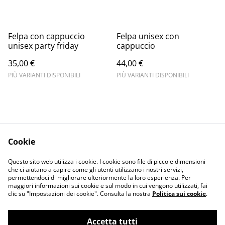
Felpa con cappuccio
Felpa unisex con
unisex party friday
cappuccio
35,00 €
44,00 €
PIÙ VARIANTI DISPONIBILI
PIÙ VARIANTI DISPONIBILI
Cookie
Informativa sulla
Terms and
Questo sito web utilizza i cookie. I cookie sono file di piccole dimensioni
privacy
conditions
che ci aiutano a capire come gli utenti utilizzano i nostri servizi,
permettendoci di migliorare ulteriormente la loro esperienza. Per
maggiori informazioni sui cookie e sul modo in cui vengono utilizzati, fai
clic su "Impostazioni dei cookie". Consulta la nostra
Politica sui cookie
.
Accetta tutti