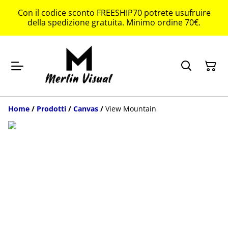
Con il codice sconto FREESHIP70 potrete usufruire
della spedizione gratuita. Minimo ordine 70€.
Home
/
Prodotti
/
Canvas
/
View Mountain