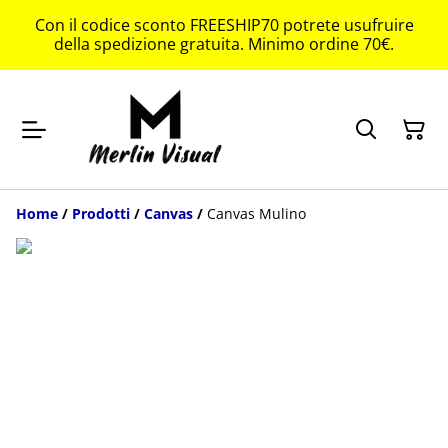
Con il codice sconto FREESHIP70 potrete usufruire
della spedizione gratuita. Minimo ordine 70€.
Home
/
Prodotti
/
Canvas
/
Canvas Mulino