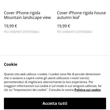
Cover iPhone rigida
Cover iPhone rigida house
Mountain landscape view
autumn leaf
19,99 €
19,99 €
PIÙ VARIANTI DISPONIBILI
PIÙ VARIANTI DISPONIBILI
Cookie
Informativa sulla
Terms and
Questo sito web utilizza i cookie. I cookie sono file di piccole dimensioni
privacy
conditions
che ci aiutano a capire come gli utenti utilizzano i nostri servizi,
permettendoci di migliorare ulteriormente la loro esperienza. Per
maggiori informazioni sui cookie e sul modo in cui vengono utilizzati, fai
clic su "Impostazioni dei cookie". Consulta la nostra
Politica sui cookie
.
Accetta tutti